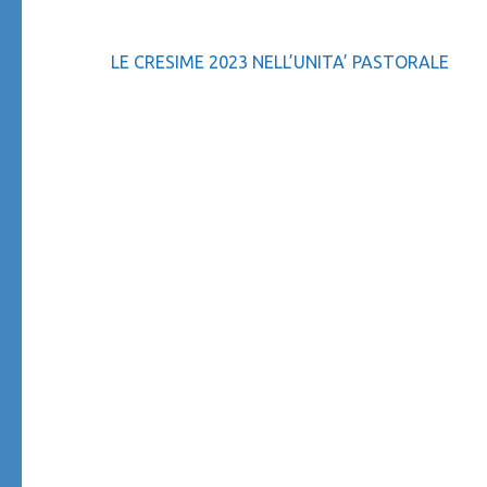
Navigazione
LE CRESIME 2023 NELL’UNITA’ PASTORALE
articoli