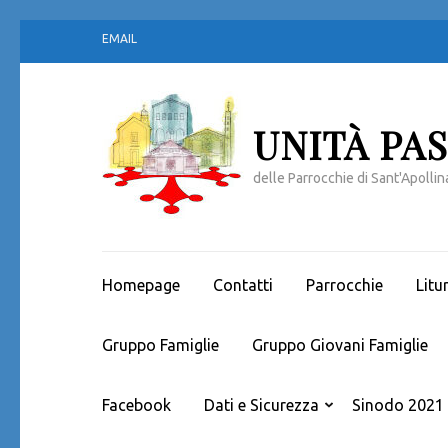
Passa
EMAIL
al
contenuto
(premi
invio)
UNITÀ PA
delle Parrocchie di Sant'Apollina
Homepage
Contatti
Parrocchie
Litu
Gruppo Famiglie
Gruppo Giovani Famiglie
Facebook
Dati e Sicurezza
Sinodo 2021 