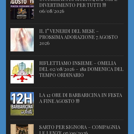
DIVERTIMENTO PER TUTTI !!!
06/08/2026
IL I° VENERDI DEL MESE –
PROSSIMA ADORAZIONE 7 AGOSTO
2026
RIFLETTIAMO INSIEME – OMELIA
DEL 02/08/2026 – 18a DOMENICA DEL
TEMPO ORDINARIO
LA 12 ORE DI BARBARICINA IN FESTA
A FINE AGOSTO !!!
SARTO PER SIGNORA – COMPAGNIA
LE LENZE 05/09/2026