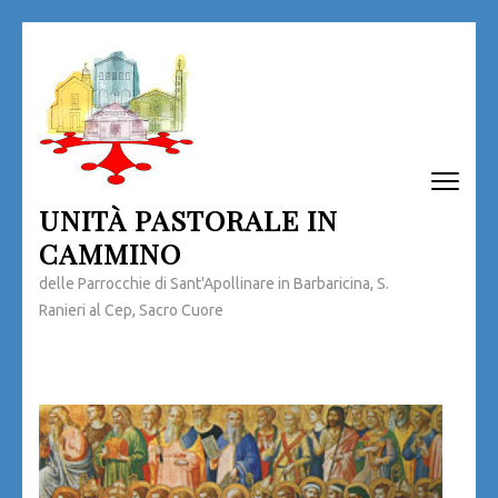
Passa
al
contenuto
(premi
invio)
UNITÀ PASTORALE IN
CAMMINO
delle Parrocchie di Sant'Apollinare in Barbaricina, S.
Ranieri al Cep, Sacro Cuore