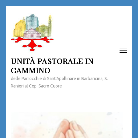
Passa
al
contenuto
(premi
invio)
UNITÀ PASTORALE IN
CAMMINO
delle Parrocchie di Sant'Apollinare in Barbaricina, S.
Ranieri al Cep, Sacro Cuore