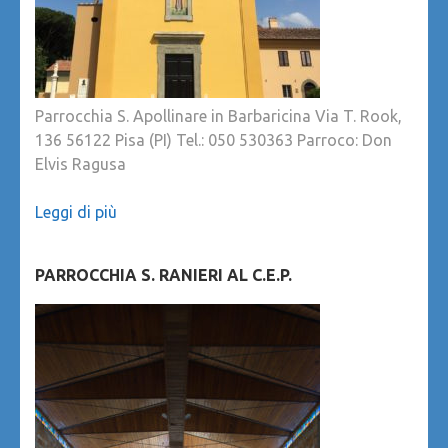
Parrocchia S. Apollinare in Barbaricina Via T. Rook,
136 56122 Pisa (PI) Tel.: 050 530363 Parroco: Don
Elvis Ragusa
Leggi di più
PARROCCHIA S. RANIERI AL C.E.P.