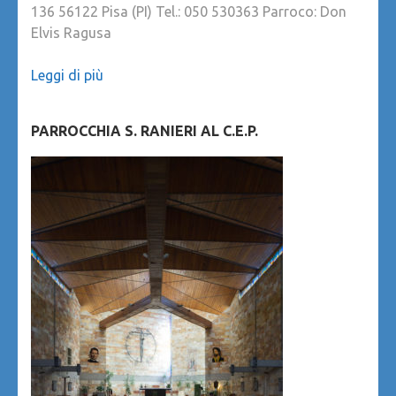
136 56122 Pisa (PI) Tel.: 050 530363 Parroco: Don
Elvis Ragusa
Leggi di più
PARROCCHIA S. RANIERI AL C.E.P.