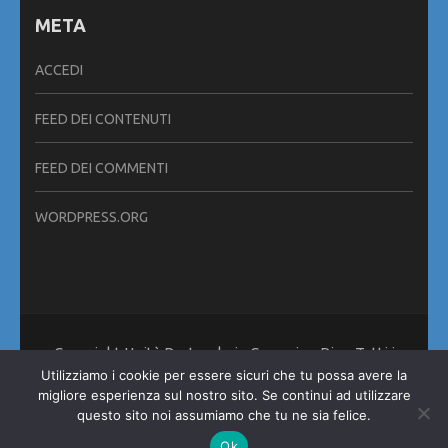
META
ACCEDI
FEED DEI CONTENUTI
FEED DEI COMMENTI
WORDPRESS.ORG
Copyright Unità Pastorale in Cammino Pisa. Tutti i
diritti riservati. Metro Magazine | Sviluppato da
Rara
Utilizziamo i cookie per essere sicuri che tu possa avere la
Theme
. Powered by
WordPress
.
migliore esperienza sul nostro sito. Se continui ad utilizzare
Informativa sui Cookies
questo sito noi assumiamo che tu ne sia felice.
Ok