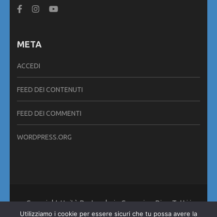
META
ACCEDI
FEED DEI CONTENUTI
FEED DEI COMMENTI
WORDPRESS.ORG
Copyright Unità Pastorale in Cammino Pisa. Tutti i
diritti riservati. Metro Magazine | Sviluppato da
Rara
Utilizziamo i cookie per essere sicuri che tu possa avere la