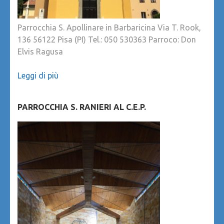
Parrocchia S. Apollinare in Barbaricina Via T. Rook,
136 56122 Pisa (PI) Tel.: 050 530363 Parroco: Don
Elvis Ragusa
Leggi di più
PARROCCHIA S. RANIERI AL C.E.P.