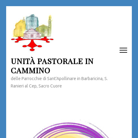
Passa
al
contenuto
(premi
invio)
UNITÀ PASTORALE IN
CAMMINO
delle Parrocchie di Sant'Apollinare in Barbaricina, S.
Ranieri al Cep, Sacro Cuore