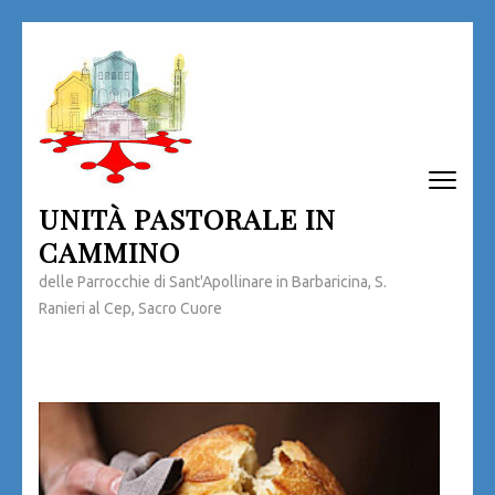
Passa
al
contenuto
(premi
invio)
UNITÀ PASTORALE IN
CAMMINO
delle Parrocchie di Sant'Apollinare in Barbaricina, S.
Ranieri al Cep, Sacro Cuore