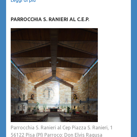
Leggi di più
PARROCCHIA S. RANIERI AL C.E.P.
Parrocchia S. Ranieri al Cep Piazza S. Ranieri, 1
56122 Pisa (PI) Parroco: Don Elvis Ragusa