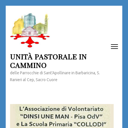
Passa
al
contenuto
(premi
invio)
UNITÀ PASTORALE IN
CAMMINO
delle Parrocchie di Sant'Apollinare in Barbaricina, S.
Ranieri al Cep, Sacro Cuore