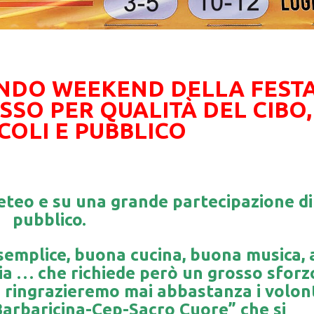
ONDO WEEKEND DELLA FESTA
SO PER QUALITÀ DEL CIBO,
COLI E PUBBLICO
eteo e su una grande partecipazione di
pubblico.
emplice, buona cucina, buona musica, 
zia … che richiede però un grosso sforz
on ringrazieremo mai abbastanza
i volon
“Barbaricina-Cep-Sacro Cuore” che si