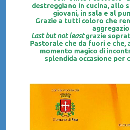
destreggiano in cucina, allo st
giovani, in sala e al pu
Grazie a tutti coloro che r
aggregazio
Last but not least
grazie sopra
Pastorale che da fuori e che, a
momento magico di incontro
splendida occasione per