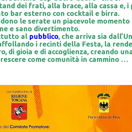
and dei frati, alla brace, alla cassa e, i 
nto bar esterno con cocktail e birra.
endono le serate un piacevole momento 
ne e sano divertimento.
ttutto al
pubblico
, che arriva sia dall’U
ffollando i recinti della Festa, la rend
, di gioia e di accoglienza, creando un
 crescere come comunità in cammino …