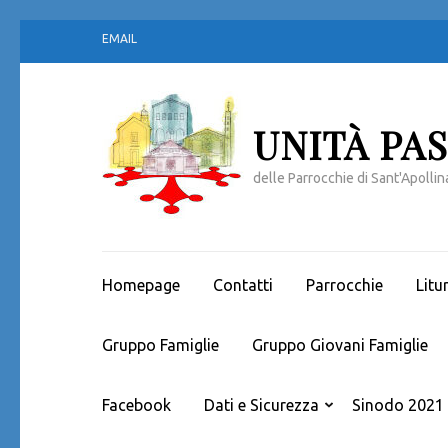
Passa
EMAIL
al
contenuto
(premi
invio)
UNITÀ PA
delle Parrocchie di Sant'Apollina
Homepage
Contatti
Parrocchie
Litu
Gruppo Famiglie
Gruppo Giovani Famiglie
Facebook
Dati e Sicurezza
Sinodo 2021 