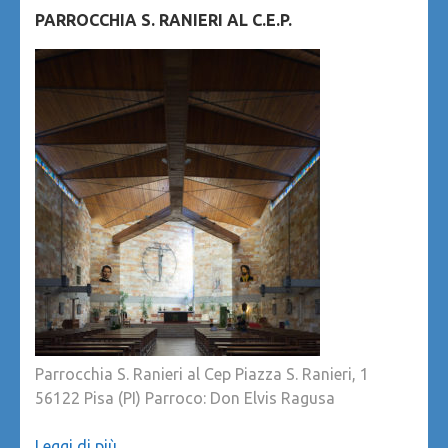
PARROCCHIA S. RANIERI AL C.E.P.
Parrocchia S. Ranieri al Cep Piazza S. Ranieri, 1
56122 Pisa (PI) Parroco: Don Elvis Ragusa
Leggi di più