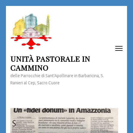
Passa
al
contenuto
(premi
invio)
UNITÀ PASTORALE IN
CAMMINO
delle Parrocchie di Sant'Apollinare in Barbaricina, S.
Ranieri al Cep, Sacro Cuore