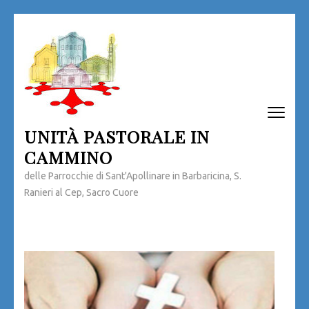
Passa
al
contenuto
(premi
invio)
UNITÀ PASTORALE IN
CAMMINO
delle Parrocchie di Sant'Apollinare in Barbaricina, S.
Ranieri al Cep, Sacro Cuore