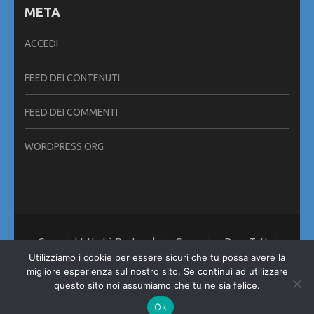
META
ACCEDI
FEED DEI CONTENUTI
FEED DEI COMMENTI
WORDPRESS.ORG
Copyright Unità Pastorale in Cammino Pisa. Tutti i
diritti riservati. Metro Magazine | Sviluppato da
Rara
Utilizziamo i cookie per essere sicuri che tu possa avere la
Theme
. Powered by
WordPress
.
migliore esperienza sul nostro sito. Se continui ad utilizzare
Informativa sui Cookies
questo sito noi assumiamo che tu ne sia felice.
Ok