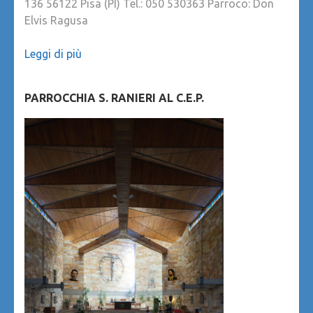
136 56122 Pisa (PI) Tel.: 050 530363 Parroco: Don
Elvis Ragusa
Leggi di più
PARROCCHIA S. RANIERI AL C.E.P.