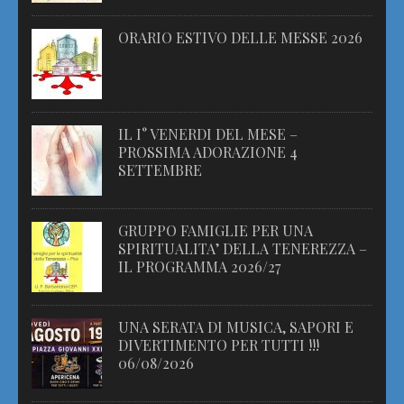
ORARIO ESTIVO DELLE MESSE 2026
IL I° VENERDI DEL MESE –
PROSSIMA ADORAZIONE 4
SETTEMBRE
GRUPPO FAMIGLIE PER UNA
SPIRITUALITA’ DELLA TENEREZZA –
IL PROGRAMMA 2026/27
UNA SERATA DI MUSICA, SAPORI E
DIVERTIMENTO PER TUTTI !!!
06/08/2026